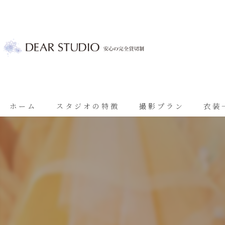
ホーム
スタジオの特徴
撮影プラン
衣装
ベビーフォト
基本プラン
七五三
七五三プラン
振袖
ブライダルプラン
ブライダル
思い出に残る成人振袖撮影