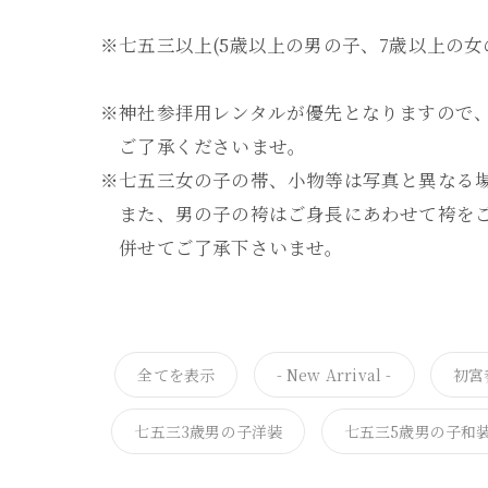
※七五三以上(5歳以上の男の子、7歳以上の
※神社参拝用レンタルが優先となりますので
ご了承くださいませ。
※七五三女の子の帯、小物等は写真と異なる
また、男の子の袴はご身長にあわせて袴をご
併せてご了承下さいませ。
全てを表示
- New Arrival -
初宮
七五三3歳男の子洋装
七五三5歳男の子和