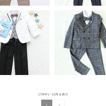
17件中1～15件を表示
1
2