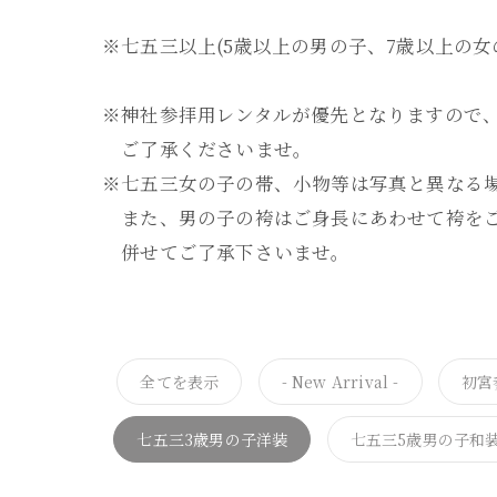
※七五三以上(5歳以上の男の子、7歳以上の
※神社参拝用レンタルが優先となりますので
ご了承くださいませ。
※七五三女の子の帯、小物等は写真と異なる
また、男の子の袴はご身長にあわせて袴をご
併せてご了承下さいませ。
全てを表示
- New Arrival -
初宮
七五三3歳男の子洋装
七五三5歳男の子和