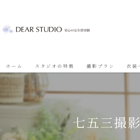
ホーム
スタジオの特徴
撮影プラン
衣装
ベビーフォト
基本プラン
七五三
七五三プラン
振袖
ブライダルプラン
七五三撮影
ブライダル
思い出に残る成人振袖撮影