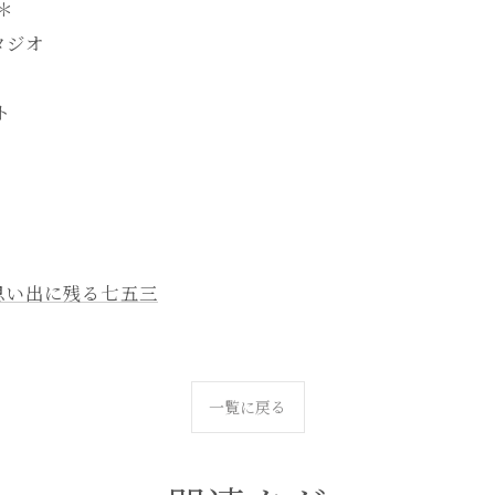
-＊
タジオ
ト
思い出に残る七五三
一覧に戻る