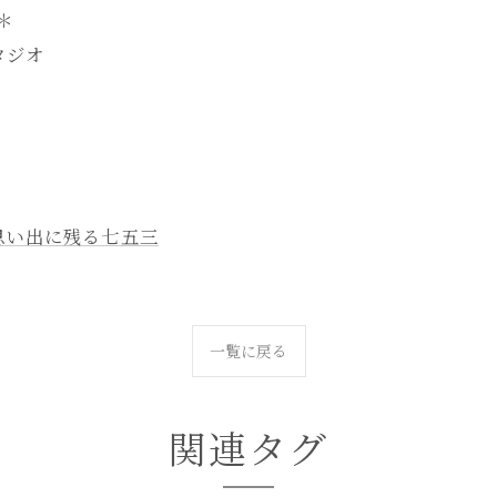
-＊
タジオ
思い出に残る七五三
一覧に戻る
関連タグ