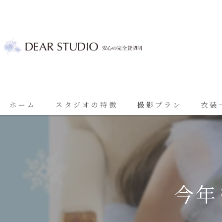
ホーム
スタジオの特徴
撮影プラン
衣装
ベビーフォト
基本プラン
七五三
七五三プラン
振袖
ブライダルプラン
今年
ブライダル
思い出に残る成人振袖撮影