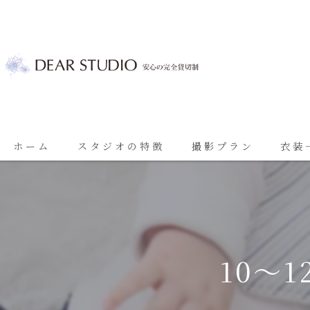
ホーム
スタジオの特徴
撮影プラン
衣装
ベビーフォト
基本プラン
七五三
七五三プラン
振袖
ブライダルプラン
10～
ブライダル
思い出に残る成人振袖撮影