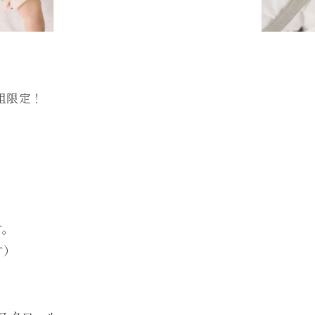
組限定！
。
す。
す）
！