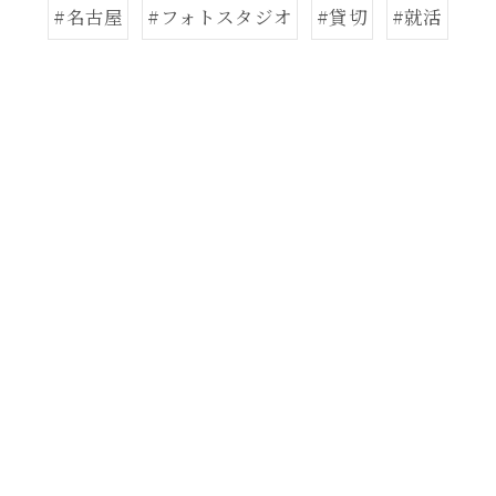
#名古屋
#フォトスタジオ
#貸切
#就活