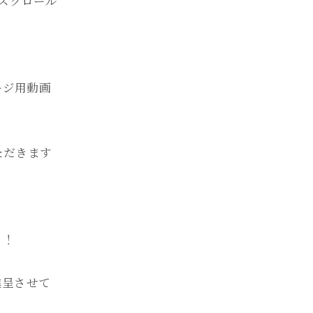
スクロール
ージ用動画
ただきます
！！
進呈させて