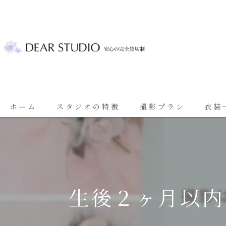
ホーム
スタジオの特徴
撮影プラン
衣装
ベビーフォト
基本プラン
七五三
七五三プラン
振袖
ブライダルプラン
生後２ヶ月以内
ブライダル
思い出に残る成人振袖撮影