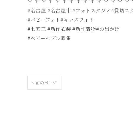
＊-＊-＊-＊-＊-＊-＊-＊-＊-＊-＊-＊-＊-＊-＊
#名古屋 #名古屋市 #フォトスタジオ#貸切ス
#ベビーフォト#キッズフォト
#七五三 #新作衣装 #新作着物#お出かけ
#ベビーモデル募集
< 前のページ