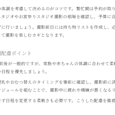
赤ちゃんやママの体調を考慮した日程調整のコツ
の体調を考慮して決めるのがコツです。繁忙期は予約が取
お宮参り写真撮影で雨天時の対策や変更方法
スタジオやお宮参りスタジオ撮影の相場を確認し、予算に
家族が疲れにくいお宮参り写真撮影の段取り術
ずに行いましょう。撮影前日には持ち物リストを作成し、
写真スタジオ選びで重視したいポイント
して撮影を楽しむカギとなります。
お宮参り写真に適したスタジオの選び方ガイド
名古屋のフォトスタジオ比較とお宮参り写真の特徴
調配慮ポイント
お宮参り写真で重視したいデータ納品や料金の確認
月前後が一般的ですが、家族や赤ちゃんの体調に合わせて柔
お宮参り写真スタジオ選びで重視する設備やサービ
い日程を優先しましょう。
お宮参り写真はスタジオ撮影と出張撮影どちらが良
授乳やおむつ替えのタイミングを事前に確認し、撮影前に
思い出を残す名古屋のお宮参り撮影ガイド
ケジュールを組むことで、撮影中に疲れや機嫌が悪くなる
お宮参り写真を名古屋で思い出深く残す方法
せず日程を変更する柔軟さも必要です。こうした配慮を徹
名古屋でお宮参り写真を家族全員で楽しむポイント
お宮参り写真撮影の流れと当日の持ち物リスト