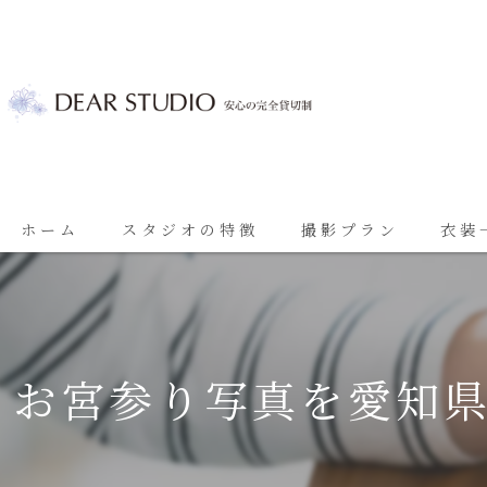
ホーム
スタジオの特徴
撮影プラン
衣装
ベビーフォト
基本プラン
七五三
七五三プラン
お宮参り写真を愛知
振袖
ブライダルプラン
ブライダル
思い出に残る成人振袖撮影