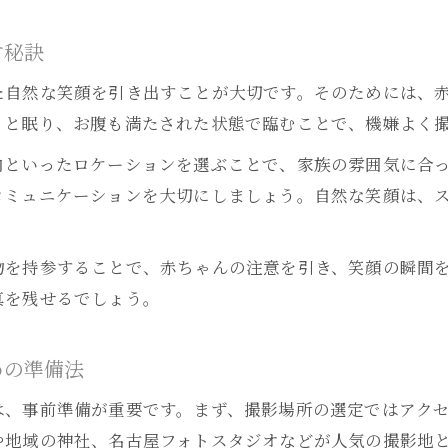
お宮参り写真を名古屋で残すなら注目の撮影地は
名古屋フォトスタジオでお宮参り写真を撮るメリッ
す秘訣
お宮参り写真撮影で名古屋ならではの背景を活かす
た自然な笑顔を引き出すことが大切です。そのためには、
名古屋のお宮参り写真がより映えるロケーション選
りと眠り、お腹も満たされた状態で臨むことで、機嫌よく
お宮参り写真はいつ撮影が最適？徹底解説
内といったロケーションを選ぶことで、家族の雰囲気に合
お宮参り写真を撮る最適な時期と時季の選び方
コミュニケーションを大切にしましょう。自然な笑顔は、
1ヶ月健診後のお宮参り写真撮影スケジュール例
お宮参り写真の撮影日は家族の負担を減らす工夫を
物を持参することで、赤ちゃんの注意を引き、笑顔の瞬間
お宮参り写真は何月頃が人気？名古屋での傾向
真を残せるでしょう。
お宮参り写真の予約タイミングと注意点まとめ
無理のないお宮参り撮影日程を選ぶ方法
めの準備法
家族の予定を優先したお宮参り写真撮影日の決め方
は、事前準備が重要です。まず、撮影場所の選定ではアク
お宮参り写真のための当日と別日のメリット比較
や地域の神社、名古屋フォトスタジオなどが人気の撮影地