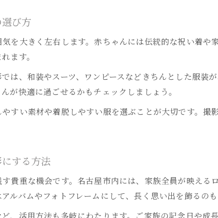
お宮参り写真のデータ受け取りやアルバム活用術
の選び方
名古屋で人気のお宮参り写真スタジオ活用のコツ
囲気を大きく左右します。赤ちゃんには伝統的な祝い着や
まれます。
影では、和装やスーツ、ワンピースなどきちんとした服装が
ゃんが快適に過ごせるかもチェックしましょう。
しやすい素材や着脱しやすい服を選ぶことが大切です。撮
形にする方法
残す貴重な機会です。名古屋市内には、家族全員が映える
はアルバムやフォトフレームにして、長く思い出を飾るのも
など、活用方法も多岐にわたります。ご家族の記念日や成