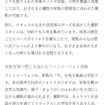
ンドを取り入れた背景セットや衣装、小物を豊富に用意
記録
しており、お子さまの個性や家族の雰囲気に合わせた撮
ファミリーフォトと一緒に残す成長の証し
影が可能です。
方
特に、ナチュラルな光や自然体のポーズを活かした撮影
家族写真で感じる子どもの成長と絆の深ま
スタイルは、SNSでも人気を集めています。成長の節目
り
ごとにバースデイフォトを撮ることで、家族みんなの思
おしゃれに成長を残す名古屋の撮影体験談
い出アルバムがより華やかになり、お子さま自身が大き
ベビースタジオ天白で叶う自然な成長記録
くなった時にも喜ばれる宝物となります。
法
家族写真で感じる温かなファミリーフォト体験
ファミリーフォトは、家族の「今」を残す最高の手段で
す。名古屋市天白区のフォトスタジオでは、家族全員の
自然な笑顔や、親子・きょうだいのふれあいを大切にし
ながら撮影が進められます。撮影中は、カメラマンが会
話や遊びを通じてリラックスした空気を作り出すため、