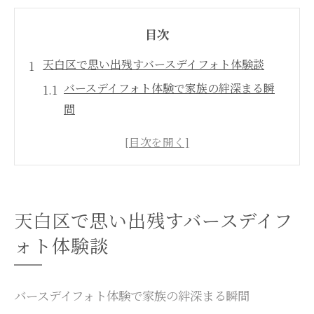
目次
天白区で思い出残すバースデイフォト体験談
バースデイフォト体験で家族の絆深まる瞬
間
ファミリーフォトが叶える天白区の特別な
思い出
名古屋のフォトスタジオ選び体験談まとめ
おしゃれなバースデイフォトで成長を記録
天白区で思い出残すバースデイフ
家族写真で感じる温かなファミリーフォト
ォト体験談
体験
ファミリーフォトで家族の絆を実感する撮影術
バースデイフォトで家族の笑顔を引き出す
バースデイフォト体験で家族の絆深まる瞬間