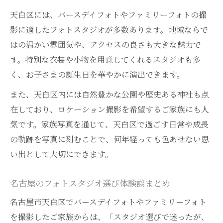
方
天白区には、バースデイフォトやファミリーフォトの撮
安い名古屋フォトスタジオの選定ポイント
影に適したフォトスタジオが多数あります。地域ならで
衣装付きで叶う天白のバースデイフォト体
はの温かい雰囲気や、アクセスの良さも大きな魅力で
験
す。特別な衣装や小物を用意してくれるスタジオも多
家族写真と一緒に撮れる人気スタジオの特
く、お子さまの誕生日を華やかに演出できます。
徴
また、天白区内には自然豊かな公園や歴史ある神社も点
自然な表情を引き出す家族写真のコツ特集
在しており、ロケーション撮影を希望するご家族にも人
自然な笑顔を残すバースデイフォト撮影テク
気です。家族写真を通じて、天白区で過ごす日常や成長
ニック
の軌跡を写真に刻むことで、何年経っても色あせない思
ファミリーフォトが自然体に仕上がるコツ
い出として大切にできます。
集
子どもの表情を引き出す家族写真の工夫
名古屋のフォトスタジオ選び体験談まとめ
おしゃれなスタジオで叶える自然な写真演
名古屋市天白区でバースデイフォトやファミリーフォト
出
を撮影したご家族からは、「スタジオ選びで迷ったが、