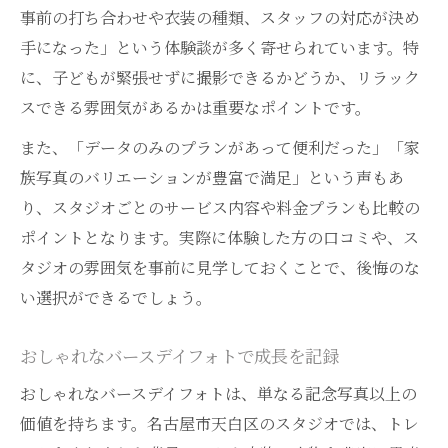
名古屋で人気の自然派ファミリーフォト体
事前の打ち合わせや衣装の種類、スタッフの対応が決め
験
手になった」という体験談が多く寄せられています。特
名古屋で人気のファミリーフォト活用アイデア
に、子どもが緊張せずに撮影できるかどうか、リラック
スできる雰囲気があるかは重要なポイントです。
バースデイフォトを家族の記念に活用する
方法
また、「データのみのプランがあって便利だった」「家
ファミリーフォトで手作りアルバムを作ろう
族写真のバリエーションが豊富で満足」という声もあ
成長記録に最適な名古屋フォトスタジオ活
り、スタジオごとのサービス内容や料金プランも比較の
用術
ポイントとなります。実際に体験した方の口コミや、ス
タジオの雰囲気を事前に見学しておくことで、後悔のな
リーズナブルに叶う家族写真の楽しみ方
い選択ができるでしょう。
おしゃれな家族写真を日常に取り入れるコ
ツ
おしゃれなバースデイフォトで成長を記録
子どもの成長を美しく残すバースデイフォトの
おしゃれなバースデイフォトは、単なる記念写真以上の
魅力
価値を持ちます。名古屋市天白区のスタジオでは、トレ
バースデイフォトで子どもの成長を美しく