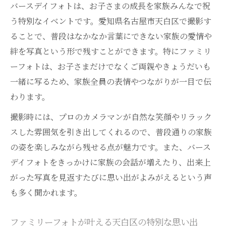
工夫
バースデイフォトは、お子さまの成長を家族みんなで祝
ファミリーフォトがおしゃれに仕上がる撮
う特別なイベントです。愛知県名古屋市天白区で撮影す
影方法
ることで、普段はなかなか言葉にできない家族の愛情や
兄弟写真も叶う天白のフォトスタジオ活用
絆を写真という形で残すことができます。特にファミリ
術
ーフォトは、お子さまだけでなくご両親やきょうだいも
一緒に写るため、家族全員の表情やつながりが一目で伝
自然体で撮るファミリーフォトのポイント
わります。
集
名古屋フォトスタジオで体験する家族の成
撮影時には、プロのカメラマンが自然な笑顔やリラック
長記録
スした雰囲気を引き出してくれるので、普段通りの家族
の姿を楽しみながら残せる点が魅力です。また、バース
おしゃれな天白エリアのバースデイフォト選び
デイフォトをきっかけに家族の会話が増えたり、出来上
方
がった写真を見返すたびに思い出がよみがえるという声
バースデイフォトが映えるおしゃれスタジ
も多く聞かれます。
オ探し
ファミリーフォトも楽しめる天白区の選び
ファミリーフォトが叶える天白区の特別な思い出