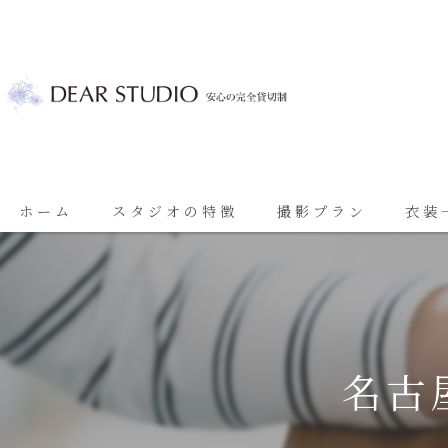
ホーム
スタジオの特徴
撮影プラン
衣装
ベビーフォト
基本プラン
七五三
七五三プラン
振袖
ブライダルプラン
名古
ブライダル
思い出に残る成人振袖撮影