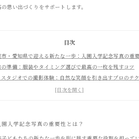
高の思い出づくりをサポートします。
目次
屋市・愛知県で迎える新たな一歩：入園入学記念写真の重
前の準備：服装やタイミング選びで最高の一枚を残すコツ
トスタジオでの撮影体験：自然な笑顔を引き出すプロのテ
の絆を深める瞬間：記念写真がもたらす感動のストーリー
出を未来へつなぐ：名古屋市・愛知県で撮る入園入学記念
めての入園式撮影におすすめのフォトスタジオ5選
入学の記念写真で押さえておきたいポイントと最新トレン
入園入学記念写真の重要性とは？
が子どもたちの新たな一歩を形に残す重要な役割を担って