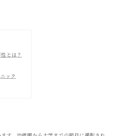
要性とは？
クニック
写真まとめ
ド
います。幼稚園から大学までの節目に撮影され