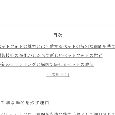
目次
ペットフォトの魅力とは？愛するペットの特別な瞬間を残
撮影技術の進化がもたらす新しいペットフォトの世界
最新のライティングと構図で魅せるペットの表情
動きを逃さないテクノロジーで実現する鮮明なペット写真
未来のペットフォトスタジオ：技術と愛情が融合する場所
ペット撮影の基本テクニックと成功のコツ
ペットフォトの現状とこれからのフォトスタジオ業界の展
の特別な瞬間を残す理由
トのかけがえのない瞬間を永遠に残す手段として注目され