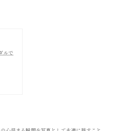
ダルで
ニック
訣
録
その心温まる瞬間を写真として永遠に残すこと