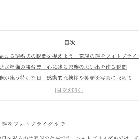
目次
温まる結婚式の瞬間を捉えよう！家族の絆をフォトブライ
婚式準備の舞台裏：心に残る家族の思い出を作る瞬間
族が集う特別な日：感動的な挨拶や笑顔を写真に収めて
ォトスタジオの視点から見る、感動の瞬間を逃さないテク
族の宝物を永遠に：フォトブライダルでの思い出作りの秘
に残る写真で振り返る、家族と共に歩む愛の物語
ォトブライダルで感じる家族の温もり：心温まる瞬間の記
の絆をフォトブライダルで
の日を彩るのは家族の存在です。フォトブライダルでは、