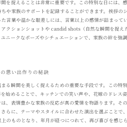
瞬間を捉えることは非常に重要です。この特別な日には、
持ちや家族のサポートを記録することができます。挨拶の
った言葉や温かな眼差しには、言葉以上の感情が詰まって
クションショットや candid shots（自然な瞬間を
、ユニークなポーズやシチュエーションで、家族の絆を強
での思い出作りの秘訣
温まる瞬間を美しく捉えるための重要な手段です。この特
影を始めることで、キッチンでの笑い声や、花嫁のドレス
では、表情豊かな家族の反応が真の愛情を物語ります。そ
。さらに、テーマやスタイルに合わせた演出を選ぶことで
以上のものとなり、年月が経つにつれて、再び喜びを感じ