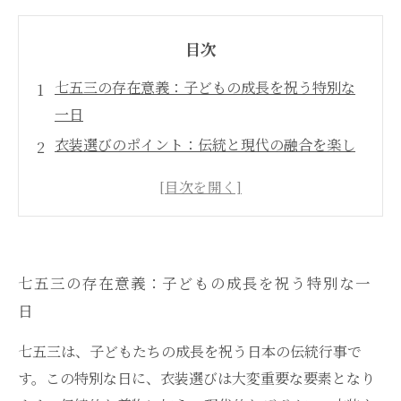
目次
七五三の存在意義：子どもの成長を祝う特別な
一日
衣装選びのポイント：伝統と現代の融合を楽し
む
完璧なコーディネート：七五三にピッタリな小
物と背景
撮影の裏側：フォトスタジオでの思い出作りの
七五三の存在意義：子どもの成長を祝う特別な一
秘訣
日
特別な瞬間を形に：七五三写真の魅力を再発見
七五三をもっと楽しむためのアイデア：家族み
七五三は、子どもたちの成長を祝う日本の伝統行事で
んなで創る思い出
す。この特別な日に、衣装選びは大変重要な要素となり