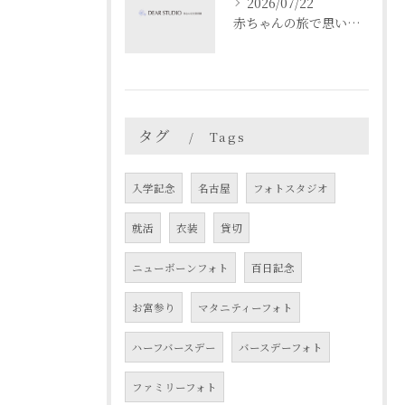
2026/07/22
赤ちゃんの旅で思い出作り愛知県名古屋市春日井市でベビーフォト映えスポットを満喫するコツ
タグ
Tags
入学記念
名古屋
フォトスタジオ
就活
衣装
貸切
ニューボーンフォト
百日記念
お宮参り
マタニティーフォト
ハーフバースデー
バースデーフォト
ファミリーフォト