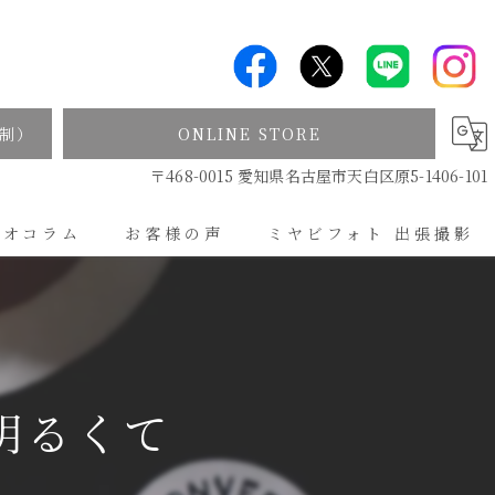
制）
ONLINE STORE
〒468-0015 愛知県名古屋市天白区原5-1406-101
ジオコラム
お客様の声
ミヤビフォト 出張撮影
出張撮影について
、明るくて