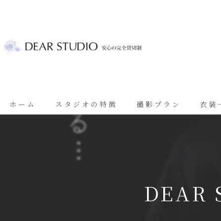
ホーム
スタジオの特徴
撮影プラン
衣装
ベビーフォト
基本プラン
七五三
七五三プラン
振袖
ブライダルプラン
DEAR
ブライダル
思い出に残る成人振袖撮影