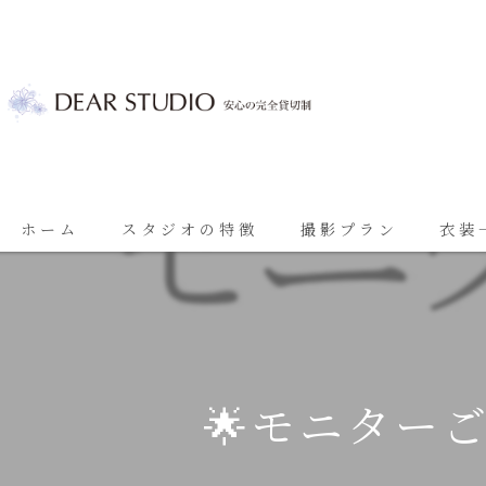
ホーム
スタジオの特徴
撮影プラン
衣装
ベビーフォト
基本プラン
七五三
七五三プラン
振袖
ブライダルプラン
🌟モニター
ブライダル
思い出に残る成人振袖撮影