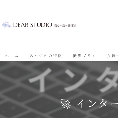
ホーム
スタジオの特徴
撮影プラン
衣装
ベビーフォト
基本プラン
七五三
七五三プラン
振袖
ブライダルプラン
🚀 インタ
ブライダル
思い出に残る成人振袖撮影