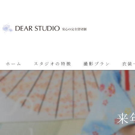
ホーム
スタジオの特徴
撮影プラン
衣装
ベビーフォト
基本プラン
七五三
七五三プラン
振袖
ブライダルプラン
来
ブライダル
思い出に残る成人振袖撮影