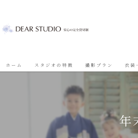
ホーム
スタジオの特徴
撮影プラン
衣装
ベビーフォト
基本プラン
七五三
七五三プラン
振袖
ブライダルプラン
年
ブライダル
思い出に残る成人振袖撮影