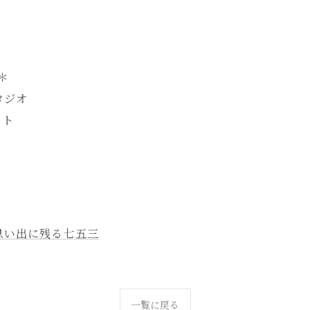
-＊
タジオ
ォト
思い出に残る七五三
一覧に戻る