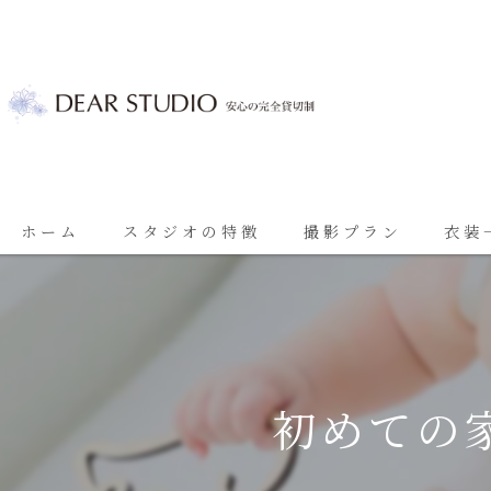
ホーム
スタジオの特徴
撮影プラン
衣装
ベビーフォト
基本プラン
七五三
七五三プラン
振袖
ブライダルプラン
初めての家
ブライダル
思い出に残る成人振袖撮影