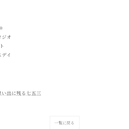
-＊
タジオ
ト
スデイ
思い出に残る七五三
一覧に戻る