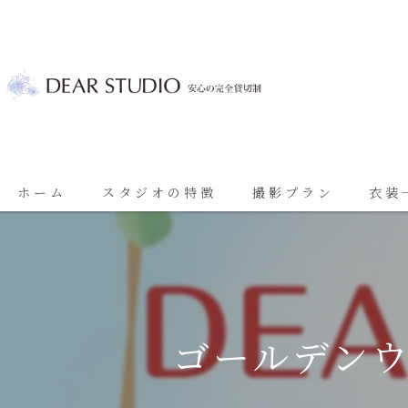
ホーム
スタジオの特徴
撮影プラン
衣装
ベビーフォト
基本プラン
七五三
七五三プラン
振袖
ブライダルプラン
ゴールデン
ブライダル
思い出に残る成人振袖撮影