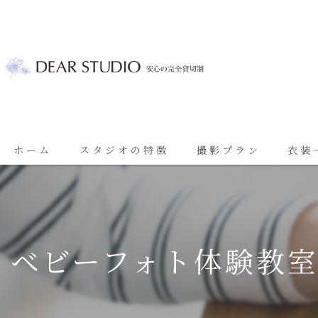
ホーム
スタジオの特徴
撮影プラン
衣装
ベビーフォト
基本プラン
七五三
七五三プラン
ベビーフォト体験教
振袖
ブライダルプラン
ブライダル
思い出に残る成人振袖撮影