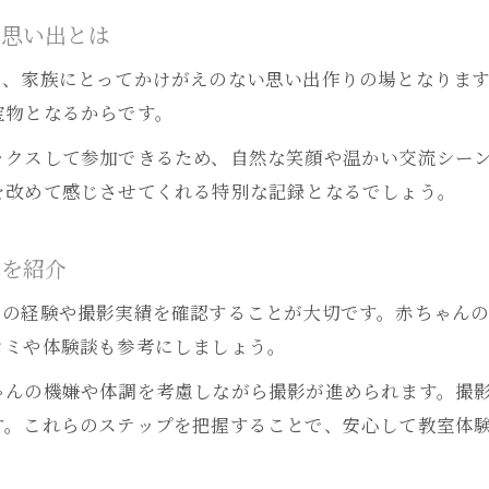
ベビーフォトでしか味わえない体験の魅力
な思い出とは
赤ちゃん撮影体験が成長を記録する価値とは
て、家族にとってかけがえのない思い出作りの場となりま
東海市で心に残るベビーフォトを叶えるコツ
宝物となるからです。
ベビーフォトで東海市の赤ちゃんの魅力を残す方法
ックスして参加できるため、自然な笑顔や温かい交流シー
東海市で人気のベビーフォト体験の選び方
を改めて感じさせてくれる特別な記録となるでしょう。
赤ちゃんの自然な姿を引き出す撮影ポイント
東海市周辺のベビーフォト体験教室の特徴を解説
れを紹介
ベビーフォトで心に残る思い出作りのコツ
ンの経験や撮影実績を確認することが大切です。赤ちゃん
家族の宝物になる写真教室選びのポイント
コミや体験談も参考にしましょう。
ベビーフォト教室選びで注目すべきポイントを解説
ゃんの機嫌や体調を考慮しながら撮影が進められます。撮
家族に最適なベビーフォト体験教室の選び方
す。これらのステップを把握することで、安心して教室体
赤ちゃんと安心して通える写真教室の特徴とは
家族写真を宝物にするベビーフォト体験の選択基準