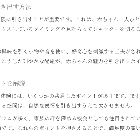
撮影会では体験できないベビーフォトの技術とは
引き出す方法
ベビーフォトで自然な笑顔を撮るコミュニケーショ
大限に引き出すことが重要です。これは、赤ちゃん一人ひ
プロが教えるベビーフォトの自然なポーズ作りのコ
ックスしているタイミングを見計らってシャッターを切る
無料撮影会を活用した思い出づくりの方法
ベビーフォトの無料撮影会で得られるメリットとは
の興味を引く小物や音を使い、好奇心を刺激する工夫がさ
愛知で開催される無料撮影会の活用術を伝授
。こうした細やかな配慮が、赤ちゃんの魅力を引き出すポ
ベビーフォト体験と無料撮影会の違いを徹底比較
赤ちゃんの成長記録に無料撮影会を活かすコツ
ントを解説
撮影会のベビーフォトで満足するための準備ポイン
ト体験には、いくつかの共通したポイントがあります。ま
赤ちゃん撮影体験が特別になる理由とは
せる空間は、自然な表情を引き出すうえで欠かせません。
ベビーフォト体験が家族の絆を深める理由
グラムが多く、家族の絆を深める機会としても注目されて
赤ちゃん撮影が特別な思い出になる背景とは
由です。これらのポイントを押さえることで、満足度の高
プロによるベビーフォト体験の感動ポイント