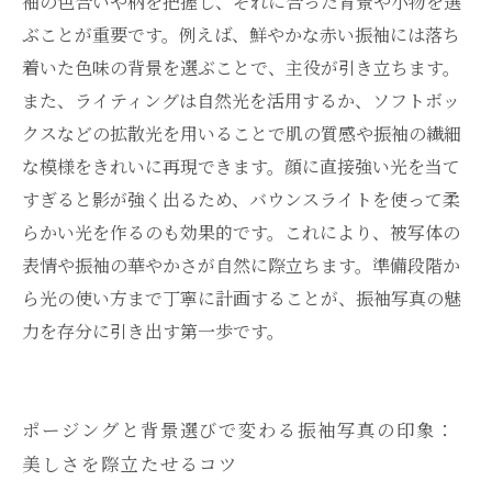
袖の色合いや柄を把握し、それに合った背景や小物を選
振袖写真の魅力を最大限に引き出すための撮影
ぶことが重要です。例えば、鮮やかな赤い振袖には落ち
から保存まで完全ガイド
着いた色味の背景を選ぶことで、主役が引き立ちます。
また、ライティングは自然光を活用するか、ソフトボッ
クスなどの拡散光を用いることで肌の質感や振袖の繊細
な模様をきれいに再現できます。顔に直接強い光を当て
すぎると影が強く出るため、バウンスライトを使って柔
らかい光を作るのも効果的です。これにより、被写体の
表情や振袖の華やかさが自然に際立ちます。準備段階か
ら光の使い方まで丁寧に計画することが、振袖写真の魅
力を存分に引き出す第一歩です。
ポージングと背景選びで変わる振袖写真の印象：
美しさを際立たせるコツ