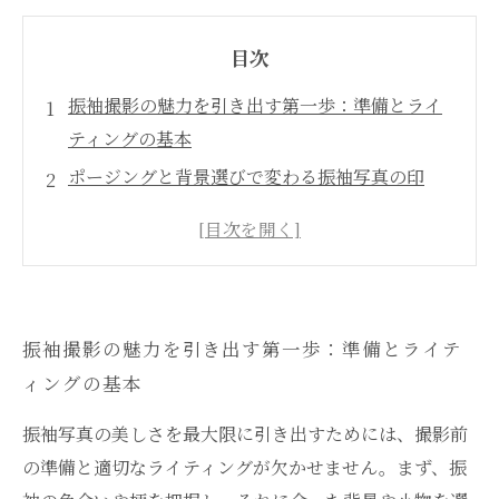
目次
振袖撮影の魅力を引き出す第一歩：準備とライ
ティングの基本
ポージングと背景選びで変わる振袖写真の印
象：美しさを際立たせるコツ
撮影現場でのプロの技術：細部にこだわること
で生まれる感動の一枚
撮影後の写真を美しく保つために知っておきた
振袖撮影の魅力を引き出す第一歩：準備とライテ
い保存と管理のポイント
ィングの基本
一生の思い出を守るために：振袖写真の長期保
存テクニックまとめ
振袖写真の美しさを最大限に引き出すためには、撮影前
振袖写真の世界をもっと深く知る：プロが教え
の準備と適切なライティングが欠かせません。まず、振
るおすすめ撮影法と保存術