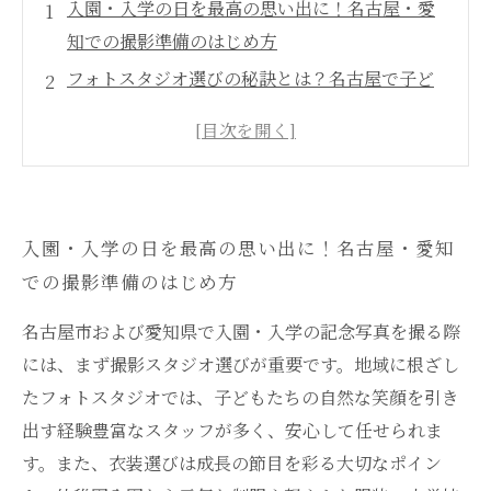
入園・入学の日を最高の思い出に！名古屋・愛
知での撮影準備のはじめ方
フォトスタジオ選びの秘訣とは？名古屋で子ど
もの自然な笑顔を引き出すコツ
衣装選びから撮影マナーまで！入園入学写真を
もっと素敵に残すポイント
季節と地域に合わせた撮影スポット紹介！名古
入園・入学の日を最高の思い出に！名古屋・愛知
屋・愛知で一味違う記念写真を撮ろう
での撮影準備のはじめ方
感動の一枚を未来へ！名古屋愛知の入園入学写
真撮影で家族みんなの笑顔を守る
名古屋市および愛知県で入園・入学の記念写真を撮る際
失敗しないフォトスタジオ選びガイド〜名古
には、まず撮影スタジオ選びが重要です。地域に根ざし
屋・愛知の人気スポットまとめ〜
たフォトスタジオでは、子どもたちの自然な笑顔を引き
幼稚園から大学まで！成長に合わせた入園入学
出す経験豊富なスタッフが多く、安心して任せられま
写真の撮り方完全マニュアル
す。また、衣装選びは成長の節目を彩る大切なポイン