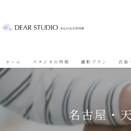
ホーム
スタジオの特徴
撮影プラン
衣装
ベビーフォト
基本プラン
七五三
七五三プラン
振袖
ブライダルプラン
名古屋・
ブライダル
思い出に残る成人振袖撮影