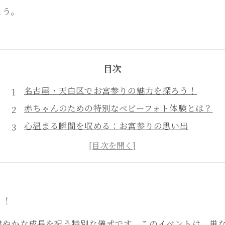
ょう。
目次
名古屋・天白区でお宮参りの魅力を探ろう！
赤ちゃんのための特別なベビーフォト体験とは？
心温まる瞬間を収める：お宮参りの思い出
プロのカメラマンが捉える！赤ちゃんの笑顔
家族のストーリーを描くお宮参りの記録
名古屋・天白区で安心して撮影できる理由
お宮参りを経て、家族の絆が深まる瞬間
う！
健やかな成長を祝う特別な儀式です。このイベントは、単