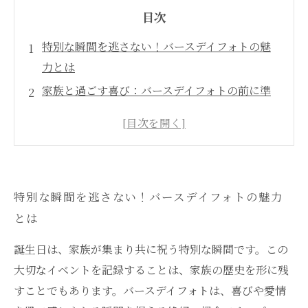
目次
特別な瞬間を逃さない！バースデイフォトの魅
力とは
家族と過ごす喜び：バースデイフォトの前に準
備すること
プロの技術で自然な笑顔を引き出す撮影秘話
感動の瞬間を捉える：家族の絆を映すファミリ
ーフォト
特別な瞬間を逃さない！バースデイフォトの魅力
思い出を形に残す：バースデイフォトの重要性
とは
フォトスタジオでの撮影を最大限に楽しむ方法
愛と記憶を永遠に：家族の絆を深めるバースデ
誕生日は、家族が集まり共に祝う特別な瞬間です。この
イフォト
大切なイベントを記録することは、家族の歴史を形に残
すことでもあります。バースデイフォトは、喜びや愛情