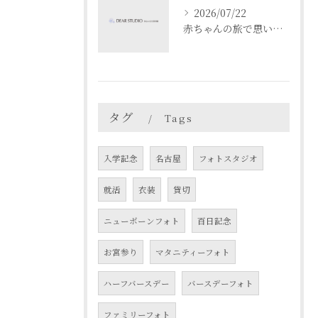
2026/07/22
赤ちゃんの旅で思い出作り愛知県名古屋市春日井市でベビーフォト映えスポットを満喫するコツ
タグ
Tags
入学記念
名古屋
フォトスタジオ
就活
衣装
貸切
ニューボーンフォト
百日記念
お宮参り
マタニティーフォト
ハーフバースデー
バースデーフォト
ファミリーフォト