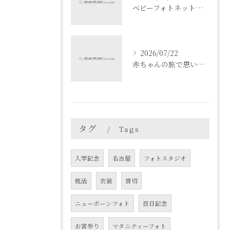
ベビーフォトネットで成長記録と安全を両立する撮影と共有のコツ
2026/07/22
赤ちゃんの旅で思い出作り愛知県名古屋市春日井市でベビーフォト映えスポットを満喫するコツ
タグ
Tags
入学記念
名古屋
フォトスタジオ
就活
衣装
貸切
ニューボーンフォト
百日記念
お宮参り
マタニティーフォト